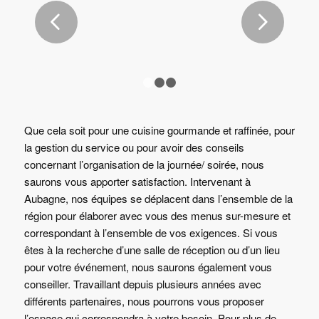
4 RECETTES DE SALADES
Suivant
POUR UN ÉTÉ ENSOLEILLÉ
1
2
3
Que cela soit pour une cuisine gourmande et raffinée, pour
la gestion du service ou pour avoir des conseils
concernant l’organisation de la journée/ soirée, nous
saurons vous apporter satisfaction. Intervenant à
Aubagne, nos équipes se déplacent dans l’ensemble de la
région pour élaborer avec vous des menus sur-mesure et
correspondant à l’ensemble de vos exigences. Si vous
êtes à la recherche d’une salle de réception ou d’un lieu
pour votre événement, nous saurons également vous
conseiller. Travaillant depuis plusieurs années avec
différents partenaires, nous pourrons vous proposer
l’espace qui correspondra à votre besoin. Pour plus de