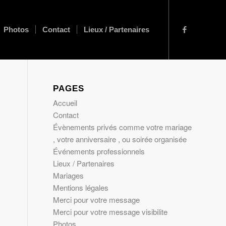
Photos
Contact
Lieux / Partenaires
PAGES
Accueil
Contact
Évènements privés comme votre mariage
, votre anniversaire , ou soirée organisée
Événements professionnels
Lieux / Partenaires
Mariages
Mentions légales
Merci pour votre message
Merci pour votre message visibilite
Photos